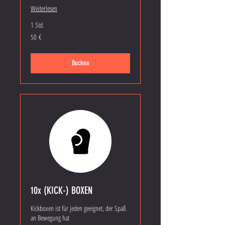
Weiterlesen
1 Std.
50
50 €
Euro
Buchen
10x (KICK-) BOXEN
Kickboxen ist für jeden geeignet, der Spaß
an Bewegung hat