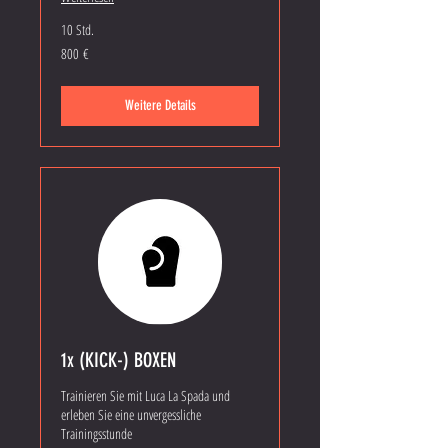
10 Std.
800
800 €
Euro
Weitere Details
1x (KICK-) BOXEN
Trainieren Sie mit Luca La Spada und
erleben Sie eine unvergessliche
Trainingsstunde