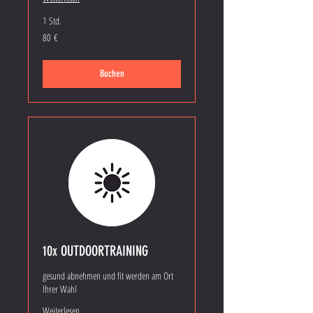
1 Std.
80
80 €
Euro
Buchen
10x OUTDOORTRAINING
gesund abnehmen und fit werden am Ort
Ihrer Wahl
Weiterlesen