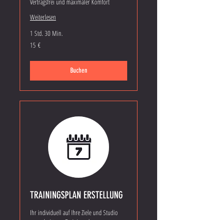
Vertragsfrei und maximaler Komfort
Weiterlesen
1 Std. 30 Min.
15
15 €
Euro
Buchen
TRAININGSPLAN ERSTELLUNG
Ihr individuell auf Ihre Ziele und Studio