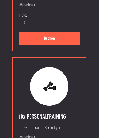
Weiterlesen
1 Std.
50
50 €
Euro
Buchen
10x PERSONALTRAINING
im Rent-a-Trainer-Berlin Gym
Weiterlesen